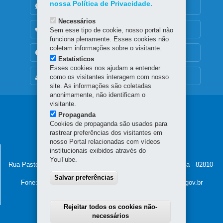
nossa Política de Privacidade.
DENUNCIE CORRUPÇÃO
Necessários
OUVIDORIA
Sem esse tipo de cookie, nosso portal não
funciona plenamente. Esses cookies não
coletam informações sobre o visitante.
TRANSPARÊNCIA INSTITUCIONAL
Estatísticos
Esses cookies nos ajudam a entender
MAPA DO SITE
como os visitantes interagem com nosso
site. As informações são coletadas
anonimamente, não identificam o
visitante.
Navegação
Propaganda
Cookies de propaganda são usados para
Principal
rastrear preferências dos visitantes em
IPCE
nosso Portal relacionadas com vídeos
SECRETARIA DO ESPORTE
institucionais exibidos através do
YouTube.
Rua Pastor Manoel Virgínio de Souza, 1020 - Capão da Imbuia
-
82810-
400
-
Curitiba
-
PR
MAPA
Salvar preferências
Fone:
41 3361-7700
- e-mail: contatoesporte@esporte.pr.gov.br
Horário de atendimento: 8h30 a 12h e 13h30 a 18h
Rejeitar todos os cookies não-
necessários