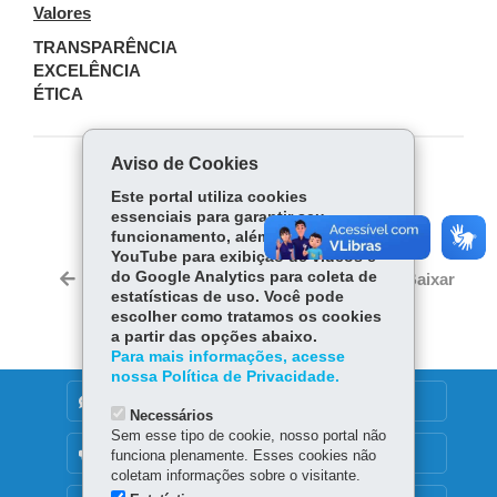
Valores
TRANSPARÊNCIA
EXCELÊNCIA
ÉTICA
Aviso de Cookies
COMPARTILHE:
Este portal utiliza cookies
essenciais para garantir seu
Fa
W
funcionamento, além de cookies do
ce
ha
YouTube para exibição de vídeos e
Tw
bo
ts
do Google Analytics para coleta de
Voltar
Início
Imprimir
Baixar
itt
estatísticas de uso. Você pode
ok
Ap
er
escolher como tratamos os cookies
p
a partir das opções abaixo.
Para mais informações, acesse
nossa Política de Privacidade.
DENUNCIE CORRUPÇÃO
Necessários
Sem esse tipo de cookie, nosso portal não
OUVIDORIA
funciona plenamente. Esses cookies não
coletam informações sobre o visitante.