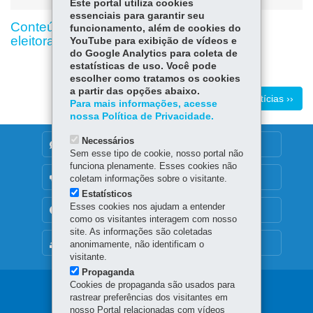
Este portal utiliza cookies
essenciais para garantir seu
Conteúdo indisponível devido ao período
funcionamento, além de cookies do
eleitoral
YouTube para exibição de vídeos e
do Google Analytics para coleta de
estatísticas de uso. Você pode
escolher como tratamos os cookies
a partir das opções abaixo.
Mais notícias ››
Para mais informações, acesse
nossa Política de Privacidade.
Necessários
DENUNCIE CORRUPÇÃO
Sem esse tipo de cookie, nosso portal não
funciona plenamente. Esses cookies não
OUVIDORIA
coletam informações sobre o visitante.
Estatísticos
Esses cookies nos ajudam a entender
TRANSPARÊNCIA INSTITUCIONAL
como os visitantes interagem com nosso
site. As informações são coletadas
MAPA DO SITE
anonimamente, não identificam o
visitante.
Propaganda
Cookies de propaganda são usados para
Navegação
rastrear preferências dos visitantes em
nosso Portal relacionadas com vídeos