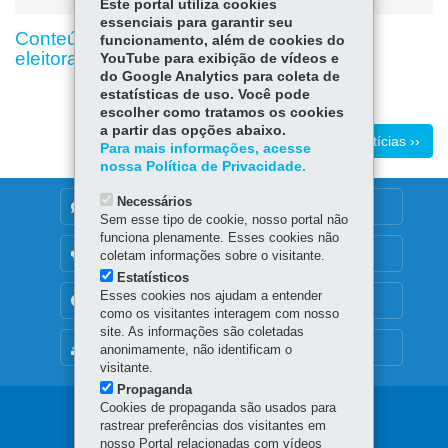
Este portal utiliza cookies
essenciais para garantir seu
Conteúdo indisponível devido ao período
funcionamento, além de cookies do
eleitoral
YouTube para exibição de vídeos e
do Google Analytics para coleta de
estatísticas de uso. Você pode
escolher como tratamos os cookies
a partir das opções abaixo.
Mais notícias ››
Para mais informações, acesse
nossa Política de Privacidade.
Necessários
DENUNCIE CORRUPÇÃO
Sem esse tipo de cookie, nosso portal não
funciona plenamente. Esses cookies não
OUVIDORIA
coletam informações sobre o visitante.
Estatísticos
Esses cookies nos ajudam a entender
TRANSPARÊNCIA INSTITUCIONAL
como os visitantes interagem com nosso
site. As informações são coletadas
MAPA DO SITE
anonimamente, não identificam o
visitante.
Propaganda
Cookies de propaganda são usados para
Navegação
rastrear preferências dos visitantes em
nosso Portal relacionadas com vídeos