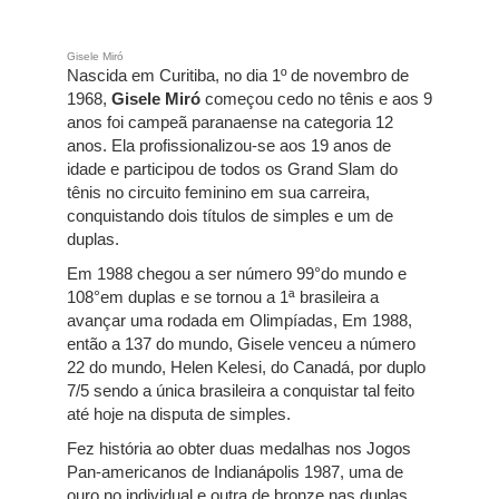
Gisele Miró
Nascida em Curitiba, no dia 1º de novembro de
1968,
Gisele Miró
começou cedo no tênis e aos 9
anos foi campeã paranaense na categoria 12
anos. Ela profissionalizou-se aos 19 anos de
idade e participou de todos os Grand Slam do
tênis no circuito feminino em sua carreira,
conquistando dois títulos de simples e um de
duplas.
Em 1988 chegou a ser número 99°do mundo e
108°em duplas e se tornou a 1ª brasileira a
avançar uma rodada em Olimpíadas, Em 1988,
então a 137 do mundo, Gisele venceu a número
22 do mundo, Helen Kelesi, do Canadá, por duplo
7/5 sendo a única brasileira a conquistar tal feito
até hoje na disputa de simples.
Fez história ao obter duas medalhas nos Jogos
Pan-americanos de Indianápolis 1987, uma de
ouro no individual e outra de bronze nas duplas