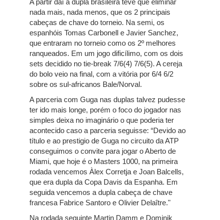
A partir daí a dupla brasileira teve que eliminar
nada mais, nada menos, que os 2 principais
cabeças de chave do torneio. Na semi, os
espanhóis Tomas Carbonell e Javier Sanchez,
que entraram no torneio como os 2º melhores
ranqueados. Em um jogo dificílimo, com os dois
sets decidido no tie-break 7/6(4) 7/6(5). A cereja
do bolo veio na final, com a vitória por 6/4 6/2
sobre os sul-africanos Bale/Norval.
A parceria com Guga nas duplas talvez pudesse
ter ido mais longe, porém o foco do jogador nas
simples deixa no imaginário o que poderia ter
acontecido caso a parceria seguisse: “Devido ao
título e ao prestigio de Guga no circuito da ATP
conseguimos o convite para jogar o Aberto de
Miami, que hoje é o Masters 1000, na primeira
rodada vencemos Àlex Corretja e Joan Balcells,
que era dupla da Copa Davis da Espanha. Em
seguida vencemos a dupla cabeça de chave
francesa Fabrice Santoro e Olivier Delaître."
Na rodada seguinte Martin Damm e Dominik