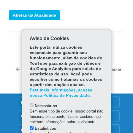
Atletas da Atualidade
Aviso de Cookies
COMPARTILHE:
Este portal utiliza cookies
essenciais para garantir seu
Fa
W
funcionamento, além de cookies do
ce
ha
YouTube para exibição de vídeos e
Tw
bo
ts
do Google Analytics para coleta de
Voltar
Início
Imprimir
Baixar
itt
estatísticas de uso. Você pode
ok
Ap
er
escolher como tratamos os cookies
p
a partir das opções abaixo.
Para mais informações, acesse
nossa Política de Privacidade.
DENUNCIE CORRUPÇÃO
Necessários
Sem esse tipo de cookie, nosso portal não
OUVIDORIA
funciona plenamente. Esses cookies não
coletam informações sobre o visitante.
Estatísticos
TRANSPARÊNCIA INSTITUCIONAL