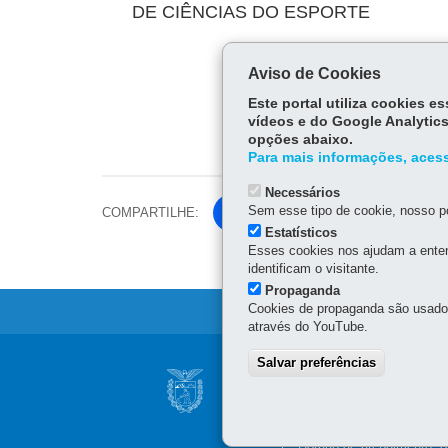
DE CIÊNCIAS DO ESPORTE
Aviso de Cookies
Este portal utiliza cookies 
vídeos e do Google Analytics
opções abaixo.
Para mais informações, acess
Necessários
Sem esse tipo de cookie, nosso po
COMPARTILHE:
Fa
Estatísticos
ce
Esses cookies nos ajudam a enten
Tw
bo
identificam o visitante.
itt
ok
Propaganda
er
Cookies de propaganda são usados 
através do YouTube.
Navegação
Salvar preferências
SECRETARIA DO 
Principal
Rua Pastor Manoel Virgín
IPCE
Fone:
41 3361-7700
- e-m
Horário de atendimento: 