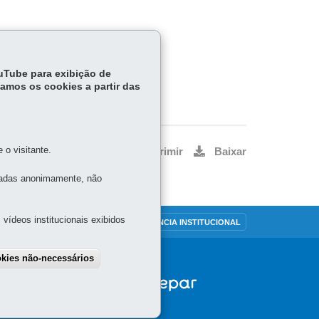
ouTube para exibição de
tamos os cookies a partir das
o visitante.
Voltar
Início
Imprimir
Baixar
tadas anonimamente, não
vídeos institucionais exibidos
OUVIDORIA
TRANSPARÊNCIA INSTITUCIONAL
okies não-necessários
draw consent