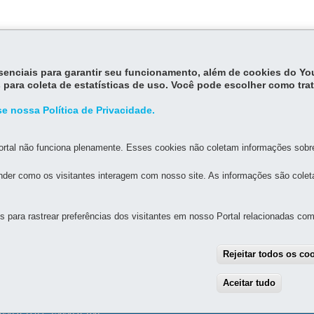
essenciais para garantir seu funcionamento, além de cookies do Y
 para coleta de estatísticas de uso. Você pode escolher como tra
e nossa Política de Privacidade.
rtal não funciona plenamente. Esses cookies não coletam informações sobre 
der como os visitantes interagem com nosso site. As informações são cole
para rastrear preferências dos visitantes em nosso Portal relacionadas com 
MAPA DO SITE
DENUNCIE CORRUPÇÃO
Rejeitar todos os co
ESPORTE
Aceitar tudo
With
io de Souza, 1020 - Capão da Imbuia
-
82810-400
-
Curitiba
-
PR
MAPA
ail: contatoesporte@esporte.pr.gov.br
8h30 a 12h e 13h30 a 18h