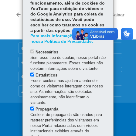
funcionamento, além de cookies do
ce
ha
YouTube para exibição de vídeos e
Tw
bo
ts
do Google Analytics para coleta de
Voltar
Início
Imprimir
Baixar
itt
estatísticas de uso. Você pode
ok
Ap
er
escolher como tratamos os cookies
p
a partir das opções abaixo.
Para mais informações, acesse
nossa Política de Privacidade.
DENUNCIE CORRUPÇÃO
Necessários
Sem esse tipo de cookie, nosso portal não
OUVIDORIA
funciona plenamente. Esses cookies não
coletam informações sobre o visitante.
Estatísticos
TRANSPARÊNCIA INSTITUCIONAL
Esses cookies nos ajudam a entender
como os visitantes interagem com nosso
MAPA DO SITE
site. As informações são coletadas
anonimamente, não identificam o
visitante.
Propaganda
Navegação
Cookies de propaganda são usados para
rastrear preferências dos visitantes em
Principal
nosso Portal relacionadas com vídeos
IPCE
institucionais exibidos através do
SECRETARIA DO ESPORTE