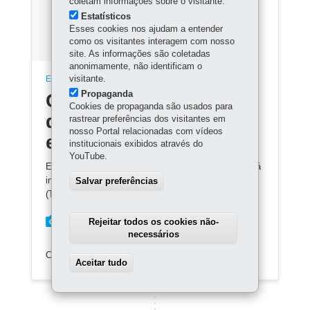
coletam informações sobre o visitante.
Estatísticos
Esses cookies nos ajudam a entender
como os visitantes interagem com nosso
site. As informações são coletadas
anonimamente, não identificam o
visitante.
ESPORTE, GERAL
Propaganda
Conteúdo indisponível
Cookies de propaganda são usados para
devido ao período
rastrear preferências dos visitantes em
nosso Portal relacionadas com vídeos
eleitoral
institucionais exibidos através do
YouTube.
Em razão da legislação eleitoral, este conteúdo ficará
indisponível até que o Tribunal Regional Eleitoral
Salvar preferências
(TRE) oficialize o término das eleições.
Rejeitar todos os cookies não-
necessários
COMPARTILHE:
Aceitar tudo
Withdraw consent