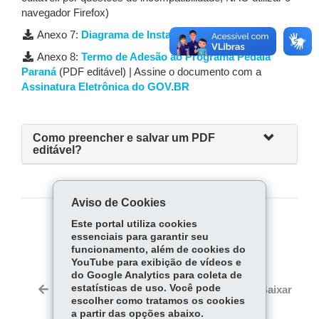
navegador Firefox)
Anexo 7:
Diagrama de Instalação do Totem
Anexo 8:
Termo de Adesão ao Programa Pedala
Paraná
(PDF editável) | Assine o documento com a
Assinatura Eletrônica do GOV.BR
Como preencher e salvar um PDF
editável?
Aviso de Cookies
Este portal utiliza cookies
COMPARTILHE:
essenciais para garantir seu
funcionamento, além de cookies do
Fa
W
YouTube para exibição de vídeos e
ce
ha
do Google Analytics para coleta de
Tw
bo
ts
estatísticas de uso. Você pode
Voltar
Início
Imprimir
Baixar
itt
escolher como tratamos os cookies
ok
Ap
er
a partir das opções abaixo.