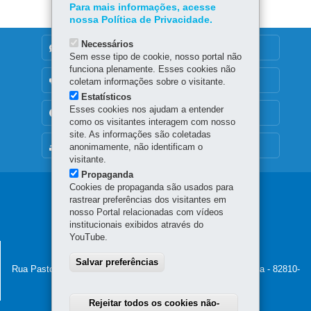
p
Para mais informações, acesse
nossa Política de Privacidade.
Necessários
DENUNCIE CORRUPÇÃO
Sem esse tipo de cookie, nosso portal não
funciona plenamente. Esses cookies não
OUVIDORIA
coletam informações sobre o visitante.
Estatísticos
Esses cookies nos ajudam a entender
TRANSPARÊNCIA INSTITUCIONAL
como os visitantes interagem com nosso
site. As informações são coletadas
MAPA DO SITE
anonimamente, não identificam o
visitante.
Propaganda
Cookies de propaganda são usados para
Navegação
rastrear preferências dos visitantes em
nosso Portal relacionadas com vídeos
Pedala
institucionais exibidos através do
Paraná
YouTube.
SECRETARIA DO ESPORTE
Salvar preferências
Rua Pastor Manoel Virgínio de Souza, 1020 - Capão da Imbuia
-
82810-
400
-
Curitiba
-
PR
MAPA
Horário de atendimento: 8h30 a 12h e 13h30 a 18h
Rejeitar todos os cookies não-