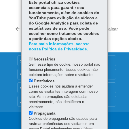
Este portal utiliza cookies
COMPARTILHE:
essenciais para garantir seu
funcionamento, além de cookies do
Fa
W
YouTube para exibição de vídeos e
ce
ha
do Google Analytics para coleta de
Tw
bo
ts
estatísticas de uso. Você pode
Voltar
Início
Imprimir
Baixar
itt
escolher como tratamos os cookies
ok
Ap
er
a partir das opções abaixo.
p
Para mais informações, acesse
nossa Política de Privacidade.
Necessários
DENUNCIE CORRUPÇÃO
Sem esse tipo de cookie, nosso portal não
funciona plenamente. Esses cookies não
OUVIDORIA
coletam informações sobre o visitante.
Estatísticos
Esses cookies nos ajudam a entender
TRANSPARÊNCIA INSTITUCIONAL
como os visitantes interagem com nosso
site. As informações são coletadas
MAPA DO SITE
anonimamente, não identificam o
visitante.
Propaganda
Cookies de propaganda são usados para
Navegação
rastrear preferências dos visitantes em
nosso Portal relacionadas com vídeos