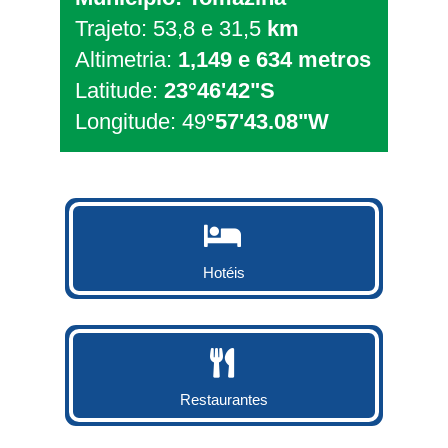
Trajeto: 53,8 e 31,5
km
Altimetria:
1,149 e 634 metros
Latitude:
23°46'42"S
Longitude: 49
°57'43.08"W
Hotéis
Restaurantes