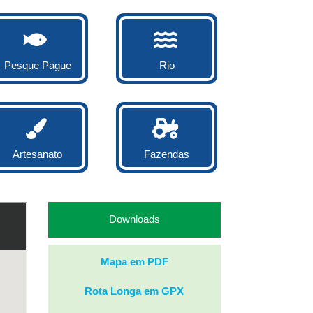
Pesque Pague
Rio
Artesanato
Fazendas
Downloads
Mapa em PDF
Rota Longa em GPX